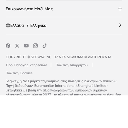
Επικοινωνήστε Μαζί Μας
Ελλάδα
/
Ελληνικά
COPYRIGHT © SEGWAY INC. ΟΛΑ ΤΑ ΔΙΚΑΙΩΜΑΤΑ ΔΙΑΤΗΡΟΥΝΤΑΙ.
Όροι Παροχής Υπηρεσιών
Πολιτική Απορρήτου
Πολιτική Cookies
Segway, η Νο.1 μάρκα παγκοσμίως στις πωλήσεις ηλεκτρικών πατινιών.
Πηγή δεδομένων: Euromonitor International (Shanghai) Limited·
μετρήθηκε με βάση την αξία πωλήσεων των εμπορικών σημάτων
ηλεκτρικών πατινιών το 2023· το ηλεκτρικό πατίνι αναφέρεται σε ένα μέσο
ελαφριάς μεταφοράς που αποτελείται από τιμόνι, τροχούς, βάση ποδιών
και είναι εξοπλισμένο με επιπλέον εξαρτήματα, όπως κινητήρα, ελεγκτή,
μπαταρία και γκάζι, σε σύγκριση με ένα συμβατικό μη μηχανοκίνητο πατίνι·
η έρευνα ολοκληρώθηκε τον Νοέμβριο του 2024.