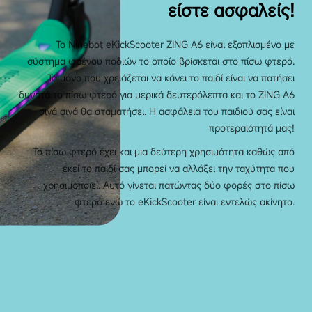
είστε ασφαλείς!
Το Ninebot eKickScooter ZING A6 είναι εξοπλισμένο με
σύστημα φρένου ποδιών το οποίο βρίσκεται στο πίσω φτερό.
Το μόνο που χρειάζεται να κάνει το παιδί είναι να πατήσει
δυνατά το πίσω φτερό για μερικά δευτερόλεπτα και το ZING A6
σιγά σιγά θα σταματήσει. Η ασφάλεια του παιδιού σας είναι
προτεραιότητά μας!
Το πίσω φτερό έχει και μια δεύτερη χρησιμότητα καθώς από
εκεί το παιδί σας μπορεί να αλλάξει την ταχύτητα που
χρησιμοποιεί. Αυτό γίνεται πατώντας δύο φορές στο πίσω
φτερό ενώ το eKickScooter είναι εντελώς ακίνητο.