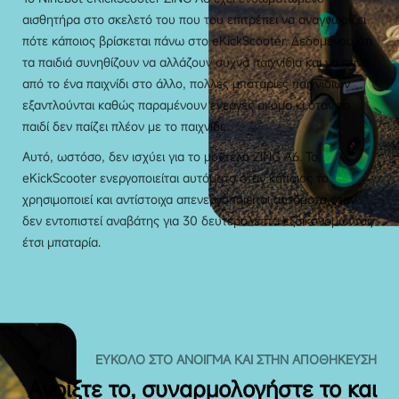
αισθητήρα στο σκελετό του που του επιτρέπει να αναγνωρίζει
πότε κάποιος βρίσκεται πάνω στο eKickScooter. Δεδομένου ότι
τα παιδιά συνηθίζουν να αλλάζουν συχνά παιχνίδια και να πάνε
από το ένα παιχνίδι στο άλλο, πολλές μπαταρίες παιχνιδιών
εξαντλούνται καθώς παραμένουν ενεργές ακόμα κι όταν το
παιδί δεν παίζει πλέον με το παιχνίδι.
Αυτό, ωστόσο, δεν ισχύει για το μοντέλο ZING A6. Το
eKickScooter ενεργοποιείται αυτόματα όταν κάποιος το
χρησιμοποιεί και αντίστοιχα απενεργοποιείται αυτόματα όταν
δεν εντοπιστεί αναβάτης για 30 δευτερόλεπτα εξοικονομώντας
έτσι μπαταρία.
ΕΎΚΟΛΟ ΣΤΟ ΆΝΟΙΓΜΑ ΚΑΙ ΣΤΗΝ ΑΠΟΘΉΚΕΥΣΗ
Ανοίξτε το, συναρμολογήστε το και