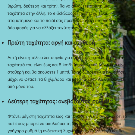
(πρώτη, δεύτερη και τρίτη). Για να αλλάξετε από τη μία
ταχύτητα στην άλλη, το eKickScooter πρέπει να είναι
σταματημένο και το παιδί σας πρέπει να αγγίξει το πίσω φτερό
δύο φορές για να αλλάξει ταχύτητα
Πρώτη ταχύτητα: αργή και σταθερή
Αυτή είναι η τέλεια λειτουργία για αρχάριους, καθώς η μέγιστη
ταχύτητά του είναι έως και 8 km/h (η ενδεικτική λυχνία θα είναι
σταθερή και θα ακούσετε 1 μπιπ). Το παιδί πρέπει να κλωτσήσει
μέχρι να φτάσει τα 8 χλμ/ώρα και μετά το ZING A6 θα “οδηγεί”
από μόνο του.
Δεύτερη ταχύτητας: ανεβάζοντας ρυθμό!
Φτάνει μέγιστη ταχύτητα έως και 10 km/h. Αυτό σημαίνει ότι το
παιδί σας μπορεί να απολαύσει τη διαδρομή με ελαφρώς πιο
γρήγορο ρυθμό (η ενδεικτική λυχνία αναβοσβήνει αργά και θα