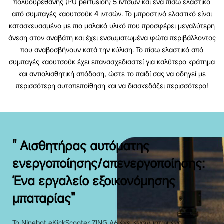
πολυουρεθάνης (PU perfusion) 5 ιντσών και ένα πίσω ελαστικό
από συμπαγές καουτσούκ 4 ιντσών. Το μπροστινό ελαστικό είναι
κατασκευασμένο με πιο μαλακό υλικό που προσφέρει μεγαλύτερη
άνεση στον αναβάτη και έχει ενσωματωμένα φώτα περιβάλλοντος
που αναβοσβήνουν κατά την κύλιση. Το πίσω ελαστικό από
συμπαγές καουτσούκ έχει επανασχεδιαστεί για καλύτερο κράτημα
και αντιολισθητική απόδοση, ώστε το παιδί σας να οδηγεί με
περισσότερη αυτοπεποίθηση και να διασκεδάζει περισσότερο!
" Αισθητήρας αυτόματης
ενεργοποίησης/απενεργοποίησης:
Ένα εργαλείο εξοικονόμησης
μπαταρίας"
Το Ninebot eKickScooter ZING A6 έχει ενσωματωμένο