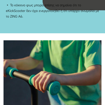
• Το κόκκινο φως μπορεί επίσης να σημαίνει ότι το
eKickScooter δεν έχει ενεργοποιηθεί ή ότι υπάρχει ανωμαλία με
το ZING A6.