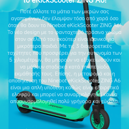
Ποτέ άλλοτε τα μάτια των μικρών σας
αγαπημένων δεν έλαμψαν τόσο από χαρά όσο
όταν θα δουν το Ninebot eKickScooter ZING A6!
Το νέο design με το φανταχτερό πράσινο χρώμα
στον σκελετό του σκούτερ είναι ιδανικό για
μικρότερα παιδιά. Με τις 3 διαφορετικές
ταχύτητες που προσφέρει για την αυτονομία των
5 χιλιομέτρων, θα μπορούν να εξοικειωθούν και
να μάθουν σταδιακά κατά την περίοδο
εκμάθησής τους. Επίσης, η μεταφορά και η
αποθήκευση του Ninebot eKickScooter ZING A6
είναι μια απλή υπόθεση καθώς είναι εξαιρετικά
ελαφρύ και μπορεί να συναρμολογηθεί και να
αποσυναρμολογηθεί πολύ γρήγορα και εύκολα.