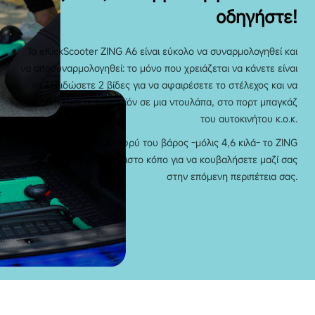
οδηγήστε!
Το eKickScooter ZING A6 είναι εύκολο να συναρμολογηθεί και
να αποσυναρμολογηθεί: το μόνο που χρειάζεται να κάνετε είναι
να ξεβιδώσετε 2 βίδες για να αφαιρέσετε το στέλεχος και να
αποθηκεύσετε το προϊόν σε μια ντουλάπα, στο πορτ μπαγκάζ
του αυτοκινήτου κ.ο.κ.
Επιπλέον, με το ελαφρύ του βάρος -μόλις 4,6 κιλά- το ZING
A6, χρειάζεται ελάχιστο κόπο για να κουβαλήσετε μαζί σας
στην επόμενη περιπέτεια σας.