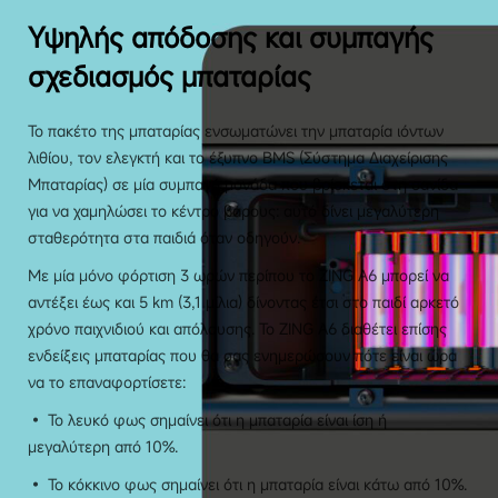
Υψηλής απόδοσης και συμπαγής
σχεδιασμός μπαταρίας
Το πακέτο της μπαταρίας ενσωματώνει την μπαταρία ιόντων
λιθίου, τον ελεγκτή και το έξυπνο BMS (Σύστημα Διαχείρισης
Μπαταρίας) σε μία συμπαγή μονάδα που βρίσκεται στη σανίδα
για να χαμηλώσει το κέντρο βάρους: αυτό δίνει μεγαλύτερη
σταθερότητα στα παιδιά όταν οδηγούν.
Με μία μόνο φόρτιση 3 ωρών περίπου το ZING A6 μπορεί να
αντέξει έως και 5 km (3,1 μίλια) δίνοντας έτσι στο παιδί αρκετό
χρόνο παιχνιδιού και απόλαυσης. Το ZING A6 διαθέτει επίσης
ενδείξεις μπαταρίας που θα σας ενημερώσουν πότε είναι ώρα
να το επαναφορτίσετε:
• Το λευκό φως σημαίνει ότι η μπαταρία είναι ίση ή
μεγαλύτερη από 10%.
• Το κόκκινο φως σημαίνει ότι η μπαταρία είναι κάτω από 10%.