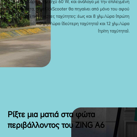
Χάρη στην ισχύ 60 W, και ανάλογα με την επιλεγμένη
ταχύτητα, το eKickScooter θα πηγαίνει από μόνο του αφού
φτάσει τις μέγιστες ταχύτητες: έως και 8 χλμ./ώρα (πρώτη
ταχύτητα), 10 χλμ./ώρα (δεύτερη ταχύτητα) και 12 χλμ./ώρα
(τρίτη ταχύτητα).
Ρίξτε μια ματιά στα φώτα
περιβάλλοντος του ZING A6