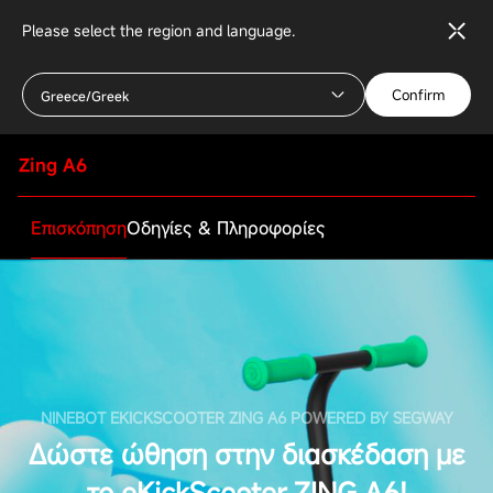
Please select the region and language.
Confirm
Greece/Greek
Zing A6
Επισκόπηση
Οδηγίες & Πληροφορίες
NINEBOT EKICKSCOOTER ZING A6 POWERED BY SEGWAY
Δώστε ώθηση στην διασκέδαση με
το eKickScooter ZING A6!